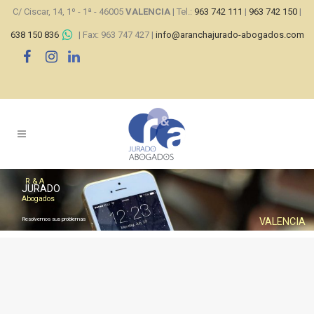
C/ Ciscar, 14, 1º - 1ª - 46005
VALENCIA
| Tel.:
963 742 111
|
963 742 150
|
638 150 836
| Fax: 963 747 427 |
info@aranchajurado-abogados.com
R & A
JURADO
Abogados
Resolvemos sus problemas
VALENCIA