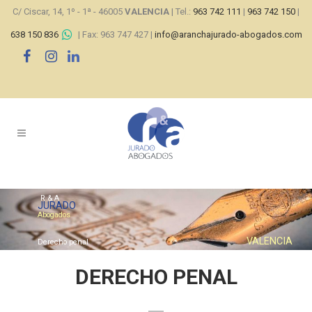
C/ Ciscar, 14, 1º - 1ª - 46005
VALENCIA
| Tel.:
963 742 111
|
963 742 150
|
638 150 836
| Fax: 963 747 427 |
info@aranchajurado-abogados.com
R & A
JURADO
Abogados
VALENCIA
Derecho penal
DERECHO PENAL