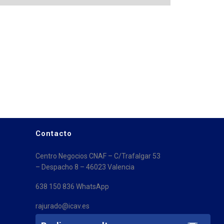
Contacto
Centro Negocios CNAF – C/Trafalgar 53
– Despacho 8 – 46023 Valencia
638 150 836 WhatsApp
rajurado@icav.es