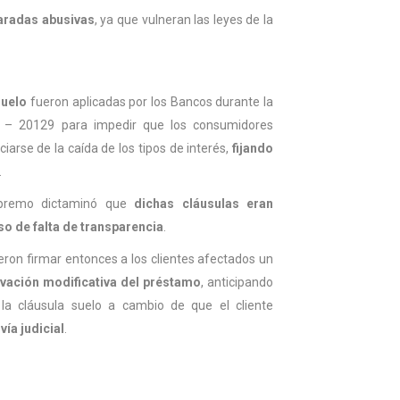
laradas abusivas
, ya que vulneran las leyes de la
suelo
fueron aplicadas por los Bancos durante la
7 – 20129 para impedir que los consumidores
iarse de la caída de los tipos de interés,
fijando
.
upremo dictaminó que
dichas cláusulas eran
so de falta de transparencia
.
eron firmar entonces a los clientes afectados un
vación modificativa del préstamo
, anticipando
la cláusula suelo a cambio de que el cliente
vía judicial
.