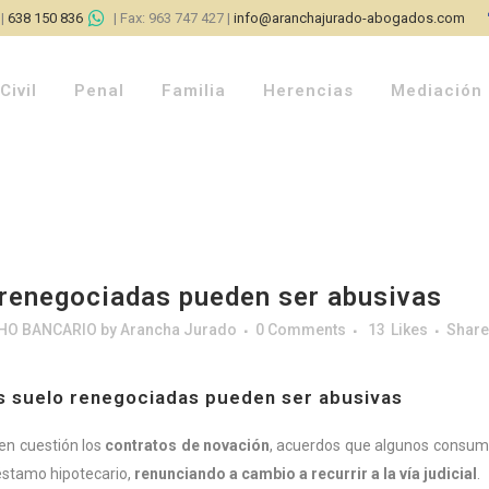
|
638 150 836
| Fax: 963 747 427 |
info@aranchajurado-abogados.com
Civil
Penal
Familia
Herencias
Mediación
 renegociadas pueden ser abusivas
HO BANCARIO
by
Arancha Jurado
0 Comments
13
Likes
Share
as suelo renegociadas pueden ser abusivas
en cuestión los
contratos de novación
, acuerdos que algunos consumi
réstamo hipotecario,
renunciando a cambio a recurrir a la vía judicial
.