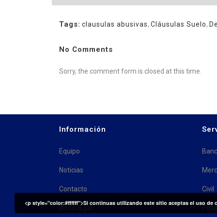
Tags:
clausulas abusivas
,
Cláusulas Suelo
,
D
No Comments
Sorry, the comment form is closed at this time.
Información
Ser
Equipo
Banc
Noticias
Merc
Contacto
Civil
<p style="color:#ffffff">Si continuas utilizando este sitio aceptas el uso de
Aviso legal
Pena