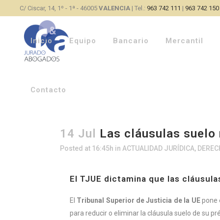
C/ Ciscar, 14, 1º - 1ª - 46005
VALENCIA
| Tel.:
963 742 111
|
963 742 150
Inicio
Equipo
Bancario
Mercantil
Contacto
14 Jul
Las cláusulas suelo
Posted at 16:45h
in
ACTUALIDAD JURÍDICA
,
DEREC
El TJUE dictamina que las cláusul
El
Tribunal Superior de Justicia de la UE
pone 
para reducir o eliminar la cláusula suelo de su p