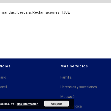
emandas
,
Ibercaja
,
Reclamaciones
,
TJUE
vicios
Más servicios
ario
Familia
antil
Herencias y sucesiones
Mediación
Aceptar
 cookies. </p>
Más información
l
Iguala jurídica